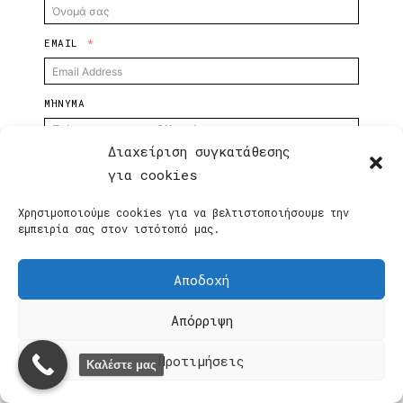
EMAIL
ΜΉΝΥΜΑ
Διαχείριση συγκατάθεσης
για cookies
ΑΠΟΣΤΟΛΗ
Χρησιμοποιούμε cookies για να βελτιστοποιήσουμε την
εμπειρία σας στον ιστότοπό μας.
Αποδοχή
Πολιτική Απορρήτου
·
Πολιτική Συναλλαγών
·
Όροι και
Απόρριψη
Προϋποθέσεις
© 2026 creativepictures |
SmartSupport Group
. Με επιφύλαξη
Προτιμήσεις
Καλέστε μας
παντός δικαιώματος.