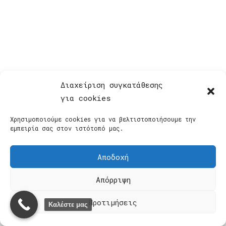
Διαχείριση συγκατάθεσης
για cookies
Χρησιμοποιούμε cookies για να βελτιστοποιήσουμε την
εμπειρία σας στον ιστότοπό μας.
Αποδοχή
Πολιτική Απορρήτου
·
Πολιτική Συναλλαγών
·
Όροι και
Απόρριψη
Προϋποθέσεις
© 2026 creativepictures |
SmartSupport Group
. Με επιφύλαξη
Προτιμήσεις
Καλέστε μας
παντός δικαιώματος.